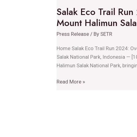
Eco
Salak Eco Trail Run
Trail
Mount Halimun Sala
Run
2024:
Press Release
/ By
SETR
Over
630
Home Salak Eco Trail Run 2024: Ov
Participants
Salak National Park, Indonesia — [
Explore
Halimun Salak National Park, bringi
the
Beauty
Read More »
of
Mount
Halimun
Salak
National
Park