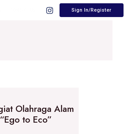
Sign In/Register
Y
CONTACT US
iat Olahraga Alam
 “Ego to Eco”