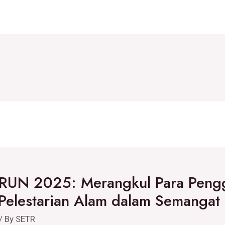
RACE CATEGORY
RACE INFO
RESULT
GALLER
UN 2025: Merangkul Para Pengg
 Pelestarian Alam dalam Semangat
/ By
SETR