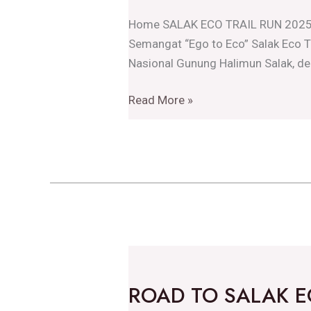
Para
Home SALAK ECO TRAIL RUN 2025: M
Penggiat
Semangat “Ego to Eco” Salak Eco T
Olahraga
Nasional Gunung Halimun Salak, de
Alam
Bebas
Read More »
untuk
Peduli
Pelestarian
Alam
dalam
Semangat
“Ego
to
ROAD
Eco”
TO
ROAD TO SALAK EC
SALAK