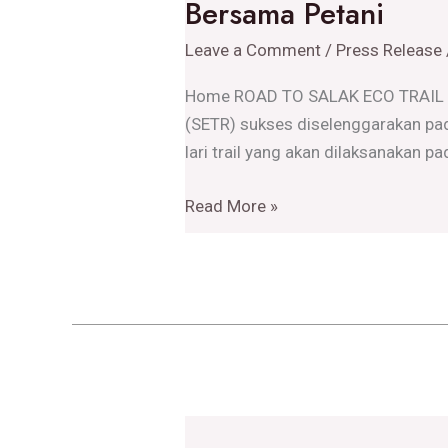
Bersama Petani
ECO
TRAIL
Leave a Comment
/
Press Release
RUN
2025:
Home ROAD TO SALAK ECO TRAIL RU
Berlari
(SETR) sukses diselenggarakan pa
dan
lari trail yang akan dilaksanakan
Menanam
Pohon
Read More »
Bersama
Petani
Salak