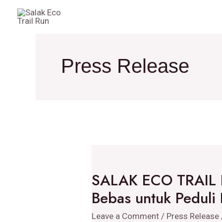
Skip
HOME
to
content
Press Release
SALAK
ECO
SALAK ECO TRAIL R
TRAIL
Bebas untuk Peduli
RUN
2025:
Leave a Comment
/
Press Release
Merangkul